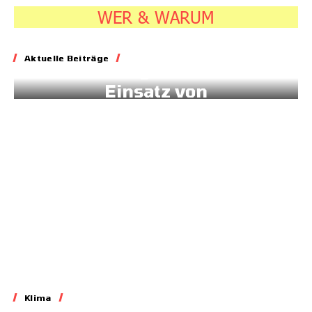
WER & WARUM
Energie
Aktuelle Beiträge
Geld für gesteuerten
Einsatz von
Sonnenstrom
20.07.2026
7:45
Klima
Klima
West-Afrika: 172 mm