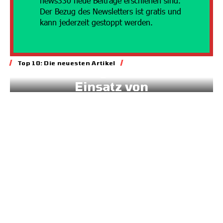
news330 neue Beiträge erschienen sind.
Der Bezug des Newsletters ist gratis und
kann jederzeit gestoppt werden.
Energie
Top 10: Die neuesten Artikel
Geld für gesteuerten
Einsatz von
Sonnenstrom
20.07.2026
7:45