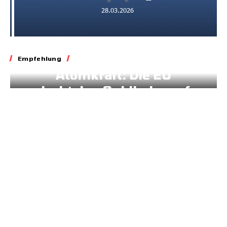
28.03.2026
Energie
Klima
Empfehlung
Atomkraft: Die EU
dreht den Geldhahn auf
11.03.2026