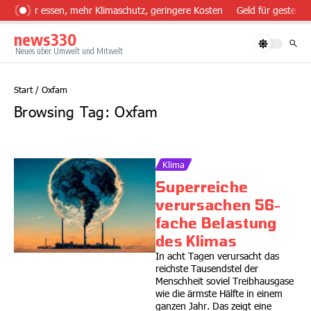
Zum Inhalt springen
esünder essen, mehr Klimaschutz, geringere Kosten
Geld für gesteuer
news330
Neues über Umwelt und Mitwelt
Start
/
Oxfam
Browsing Tag: Oxfam
Klima
Superreiche
verursachen 56-
fache Belastung
des Klimas
In acht Tagen verursacht das
reichste Tausendstel der
Menschheit soviel Treibhausgase
wie die ärmste Hälfte in einem
ganzen Jahr. Das zeigt eine