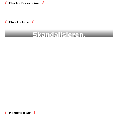
Buch-Rezension
Essay
Das Letzte
Blockieren,
Skandalisieren,
Lobbyieren
31.05.2026
Kommentar
Kommentar