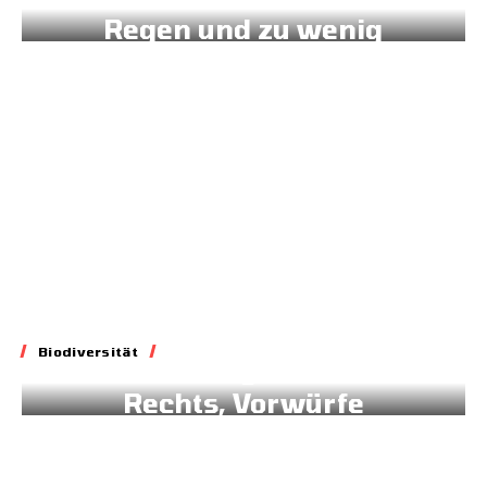
Regen und zu wenig
Daten
16.07.2026
Biodiversität
Biodiversität
Blockade geltenden
Rechts, Vorwürfe
gegen Brüssel
02.07.2026