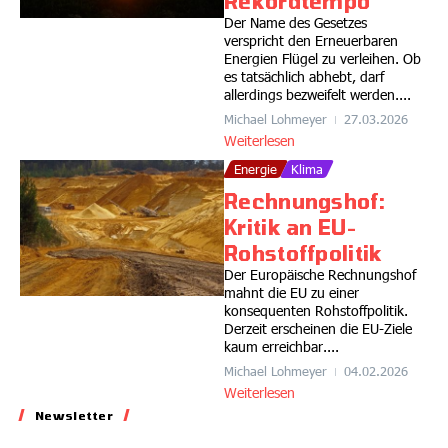
Rekordtempo
Der Name des Gesetzes
verspricht den Erneuerbaren
Energien Flügel zu verleihen. Ob
es tatsächlich abhebt, darf
allerdings bezweifelt werden....
Michael Lohmeyer
27.03.2026
Weiterlesen
Energie
Klima
Rechnungshof:
Kritik an EU-
Rohstoffpolitik
Der Europäische Rechnungshof
mahnt die EU zu einer
konsequenten Rohstoffpolitik.
Derzeit erscheinen die EU-Ziele
kaum erreichbar....
Michael Lohmeyer
04.02.2026
Weiterlesen
Newsletter