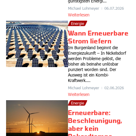
günstigsten Energi...
Michael Lohmeyer
06.07.2026
Weiterlesen
Energie
Wann Erneuerbare
Strom liefern
Im Burgenland beginnt die
Energiezukunft – In Nickelsdorf
werden Probleme gelöst, die
bisher als beinahe unlösbar
punziert worden sind. Der
Ausweg ist ein Kombi-
Kraftwerk....
Michael Lohmeyer
02.06.2026
Weiterlesen
Energie
Erneuerbare:
Beschleunigung,
aber kein