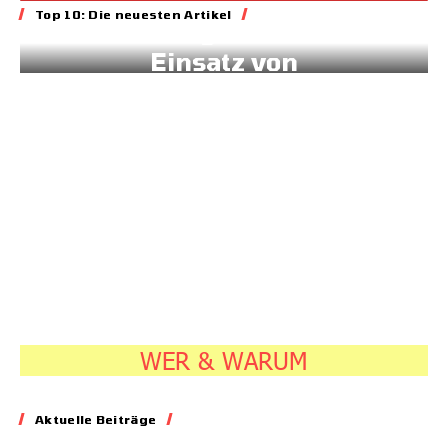
Top 10: Die neuesten Artikel
Geld für gesteuerten
Einsatz von
Sonnenstrom
20.07.2026
7:45
WER & WARUM
Energie
Aktuelle Beiträge
Geld für gesteuerten