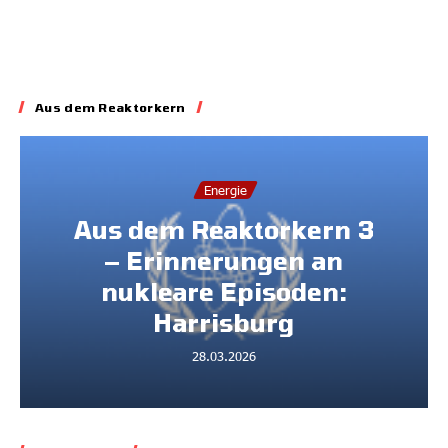
Aus dem Reaktorkern
Energie
Aus dem Reaktorkern 3
– Erinnerungen an
nukleare Episoden:
Harrisburg
28.03.2026
Energie
Klima