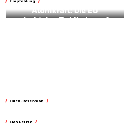
Empfehlung
Atomkraft: Die EU
dreht den Geldhahn auf
11.03.2026
Buch-Rezension
Essay
Das Letzte
Blockieren,