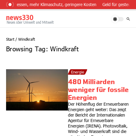
Zum Inhalt springen
sünder essen, mehr Klimaschutz, geringere Kosten
Geld für gesteuert
news330
Neues über Umwelt und Mitwelt
Start
/
Windkraft
Browsing Tag: Windkraft
Energie
480 Milliarden
weniger für fossile
Energien
Der Höhenflug der Erneuerbaren
Energien geht weiter: Das zeigt
der Bericht der Internationalen
Agentur für Erneuerbare
Energien (IRENA). Photovoltaik,
Wind- und Wasserkraft sind die