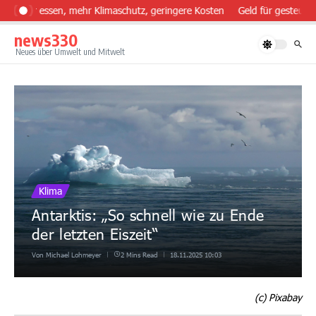
Zum Inhalt springen
sünder essen, mehr Klimaschutz, geringere Kosten
Geld für gesteuert
news330
Neues über Umwelt und Mitwelt
Klima
Antarktis: „So schnell wie zu Ende
der letzten Eiszeit“
Von
Michael Lohmeyer
2 Mins Read
18.11.2025
10:03
(c) Pixabay